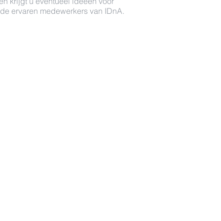
en krijgt u eventueel ideeën voor
r de ervaren medewerkers van IDnA.