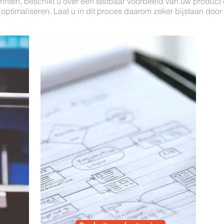
rinten, beschikt u over een tastbaar voorbeeld van uw product 
optimaliseren. Laat u in dit proces daarom zeker bijstaan doo