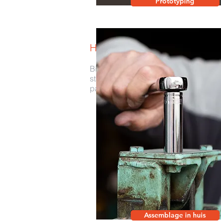
Prototyping
Het gehele proces in veilige 
Bij IDnA in Aartselaar zijn er veel m
stap van
de productvormgeving
, van
pad wijzen naar een uitstekend eind
Assemblage in huis