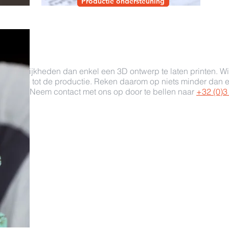
Productie ondersteuning
handen
eer mogelijkheden dan enkel een 3D ontwerp te laten printen. Wij
 het idee tot de productie. Reken daarom op niets minder dan e
product. Neem contact met ons op door te bellen naar
+32 (0)3