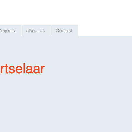
Projects
About us
Contact
rtselaar