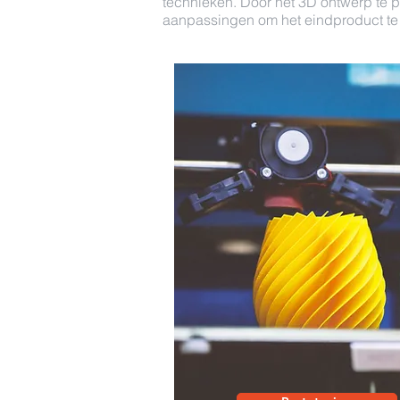
technieken. Door het 3D ontwerp te p
aanpassingen om het eindproduct te 