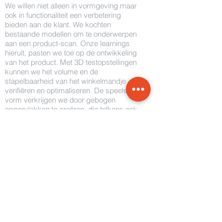
We willen niet alleen in vormgeving maar
ook in functionaliteit een verbetering
bieden aan de klant. We kochten
bestaande modellen om te onderwerpen
aan een product-scan. Onze learnings
hieruit, pasten we toe op de ontwikkeling
van het product. Met 3D testopstellingen
kunnen we het volume en de
stapelbaarheid van het winkelmandje
verifiëren en optimaliseren. De speelse
vorm verkrijgen we door gebogen
oppervlakken te creëren, die telkens ook
een functioneel element bevatten. Het
hendeltje heeft een inwendige structuur,
zodat deze stevig blijft bij het dragen van
zware lasten.