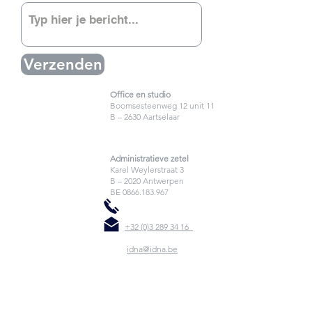
Verzenden
Office en studio
Boomsesteenweg 12 unit 11
B – 2630 Aartselaar
Administratieve zetel
Karel Weylerstraat 3
B – 2020 Antwerpen
BE
0866.183.967
+32 (0)3 289 34 16
idna@idna.be