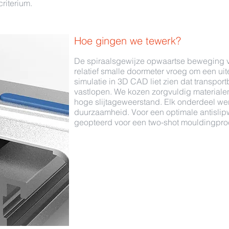
riterium.
Hoe gingen we tewerk?
De spiraalsgewijze opwaartse beweging v
relatief smalle doormeter vroeg om een ui
simulatie in 3D CAD liet zien dat transport
vastlopen. We kozen zorgvuldig materialen
hoge slijtageweerstand. Elk onderdeel we
duurzaamheid. Voor een optimale antislip
geopteerd voor een two-shot mouldingpro