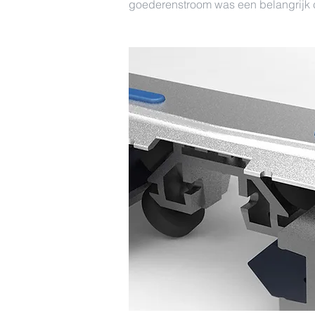
goederenstroom was een belangrijk c