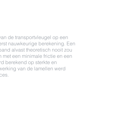
an de transportvleugel op een
terst nauwkeurige berekening. Een
band alvast theoretisch nooit zou
 met een minimale frictie en een
rd berekend op sterkte en
werking van de lamellen werd
ces.