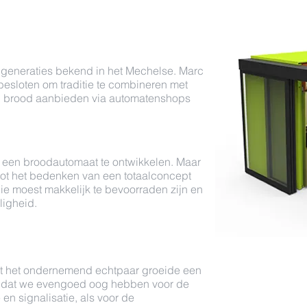
r generaties bekend in het Mechelse. Marc
besloten om traditie te combineren met
al brood aanbieden via automatenshops
 een broodautomaat te ontwikkelen. Maar
tot het bedenken van een totaalconcept
ie moest makkelijk te bevoorraden zijn en
ligheid.
t het ondernemend echtpaar groeide een
 dat we evengoed oog hebben voor de
en signalisatie, als voor de