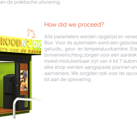
en de praktische uitvoering.
How did we proceed?
Alle parameters werden opgelijst en verwer
Box. Voor de automaten werd een geïsole
geluids-, geur- en temperatuurbarrière. E
binnenverlichting zorgen voor een aantrek
moest moduleerbaar zijn van 4 tot 7 autom
elke shop werden aangepaste plannen en i
aannemers. We zorgden ook voor de opvol
tot aan de oplevering.