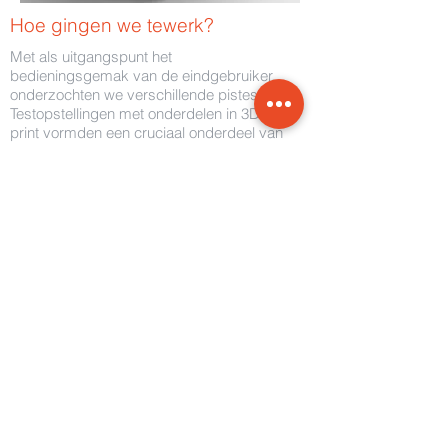
Hoe gingen we tewerk?
Met als uitgangspunt het
bedieningsgemak van de eindgebruiker,
onderzochten we verschillende pistes.
Testopstellingen met onderdelen in 3D-
print vormden een cruciaal onderdeel van
het ontwerp-proces.
Het resultaat?
Het prototype was klaar voor de
internationale landbouwbeurs Agritechnica