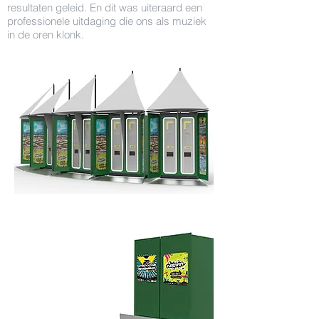
resultaten geleid. En dit was uiteraard een
professionele uitdaging die ons als muziek
in de oren klonk.