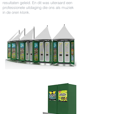
resultaten geleid. En dit was uiteraard een
professionele uitdaging die ons als muziek
in de oren klonk.