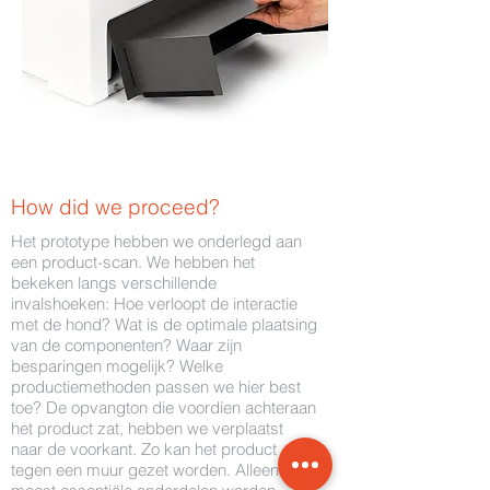
How did we proceed?
Het prototype hebben we onderlegd aan
een product-scan. We hebben het
bekeken langs verschillende
invalshoeken: Hoe verloopt de interactie
met de hond? Wat is de optimale plaatsing
van de componenten? Waar zijn
besparingen mogelijk? Welke
productiemethoden passen we hier best
toe? De opvangton die voordien achteraan
het product zat, hebben we verplaatst
naar de voorkant. Zo kan het product
tegen een muur gezet worden. Alleen de