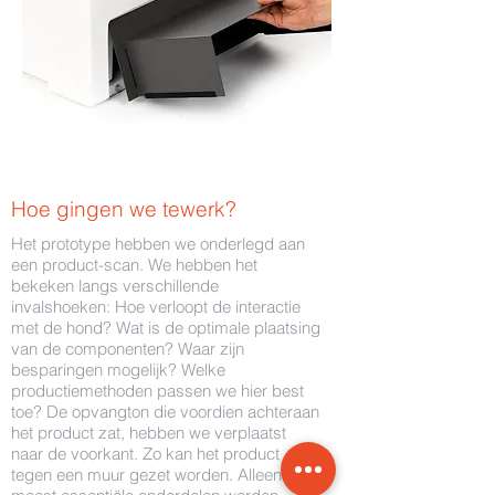
Hoe gingen we tewerk?
Het prototype hebben we onderlegd aan
een product-scan. We hebben het
bekeken langs verschillende
invalshoeken: Hoe verloopt de interactie
met de hond? Wat is de optimale plaatsing
van de componenten? Waar zijn
besparingen mogelijk? Welke
productiemethoden passen we hier best
toe? De opvangton die voordien achteraan
het product zat, hebben we verplaatst
naar de voorkant. Zo kan het product
tegen een muur gezet worden. Alleen de