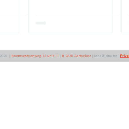
2020
|
Boomsesteenweg 12 unit 11
|
B 2630 Aartselaar
|
idna@idna.be
|
Priva