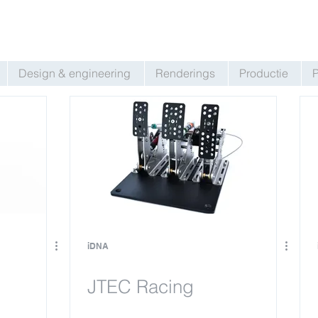
Design & engineering
Renderings
Productie
P
iDNA
JTEC Racing