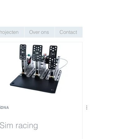
rojecten
Over ons
Contact
iDNA
Sim racing